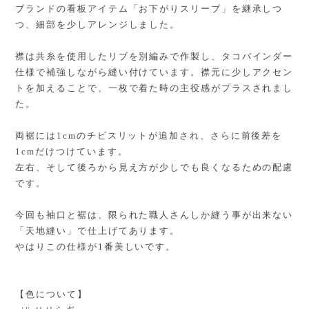
ブランドの看板アイテム「お下がりスリーブ」を継承しつ
つ、細部を少しアレンジしました。
襟は共糸を使用したリブを別編みで作製し、タコバインダー
仕様で補強しながら縫い付けています。襟元に少しアクセン
トを加えることで、一枚で着た時の主役感がプラスされまし
た。
両裾には1cmのチビスリットが追加され、さらに前後差を
1cmだけつけています。
左右、そして後ろから見え方が少しでも良くなるための配慮
です。
今回も袖口と裾は、限られた職人さんしか縫う事が出来ない
「天地縫い」で仕上げてあります。
やはりこの仕様が1番美しいです。
【色について】