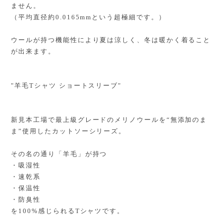
ません。
（平均直径約0.0165mmという超極細です。）
ウールが持つ機能性により夏は涼しく、冬は暖かく着ること
が出来ます。
"羊毛Tシャツ ショートスリーブ"
新見本工場で最上級グレードのメリノウールを“無添加のま
ま”使用したカットソーシリーズ。
その名の通り「羊毛」が持つ
・吸湿性
・速乾系
・保温性
・防臭性
を100%感じられるTシャツです。