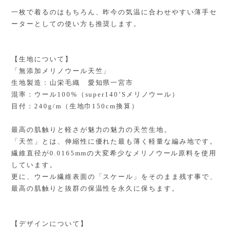
一枚で着るのはもちろん、昨今の気温に合わせやすい薄手セ
ーターとしての使い方も推奨します。
【生地について】
「無添加メリノウール天竺」
生地製造：山栄毛織 愛知県一宮市
混率：ウール100%（super140’Sメリノウール）
目付：240g/m（生地巾150cm換算）
最高の肌触りと軽さが魅力の魅力の天竺生地。
「天竺」とは、伸縮性に優れた最も薄く軽量な編み地です。
繊維直径が0.0165mmの大変希少なメリノウール原料を使用
しています。
更に、ウール繊維表面の「スケール」をそのまま残す事で、
最高の肌触りと抜群の保温性を永久に保ちます。
【デザインについて】