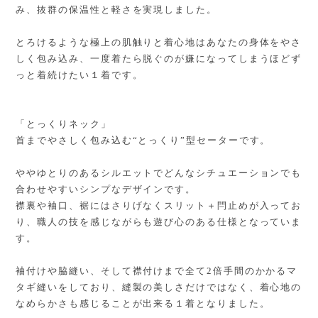
み、抜群の保温性と軽さを実現しました。
とろけるような極上の肌触りと着心地はあなたの身体をやさ
しく包み込み、一度着たら脱ぐのが嫌になってしまうほどず
っと着続けたい１着です。
「とっくりネック」
首までやさしく包み込む“とっくり”型セーターです。
ややゆとりのあるシルエットでどんなシチュエーションでも
合わせやすいシンプなデザインです。
襟裏や袖口、裾にはさりげなくスリット＋閂止めが入ってお
り、職人の技を感じながらも遊び心のある仕様となっていま
す。
袖付けや脇縫い、そして襟付けまで全て2倍手間のかかるマ
タギ縫いをしており、縫製の美しさだけではなく、着心地の
なめらかさも感じることが出来る１着となりました。